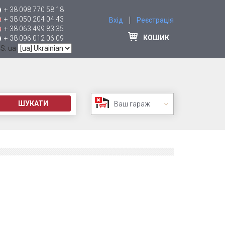
+ 38 098 770 58 18
+ 38 050 204 04 43
Вхід
Реєстрація
+ 38 063 499 83 35
КОШИК
+ 38 096 012 06 09
 S: ua
ШУКАТИ
Ваш гараж