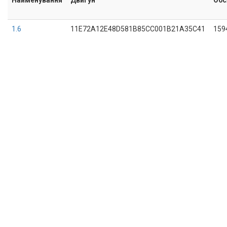
1.6
11E72A12E48D581B85CC001B21A35C41
159