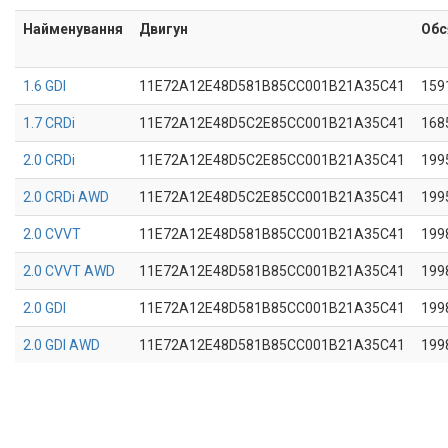
Найменування
Двигун
Обс
1.6 GDI
11E72A12E48D581B85CC001B21A35C41
159
1.7 CRDi
11E72A12E48D5C2E85CC001B21A35C41
168
2.0 CRDi
11E72A12E48D5C2E85CC001B21A35C41
199
2.0 CRDi AWD
11E72A12E48D5C2E85CC001B21A35C41
199
2.0 CVVT
11E72A12E48D581B85CC001B21A35C41
199
2.0 CVVT AWD
11E72A12E48D581B85CC001B21A35C41
199
2.0 GDI
11E72A12E48D581B85CC001B21A35C41
199
2.0 GDI AWD
11E72A12E48D581B85CC001B21A35C41
199