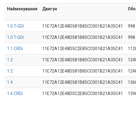
Найменування
Двигун
Обс
1.0 T-GDI
11E72A12E48D581B85CC001B21A35C41
998
1.0 T-GDI
11E72A12E48D581B85CC001B21A35C41
998
1.1 CRDi
11E72A12E48D5C2E85CC001B21A35C41
112
1.2
11E72A12E48D581B85CC001B21A35C41
124
1.2
11E72A12E48D581B85CC001B21A35C41
124
1.4
11E72A12E48D581B85CC001B21A35C41
136
1.4 CRDi
11E72A12E48D5C2E85CC001B21A35C41
139