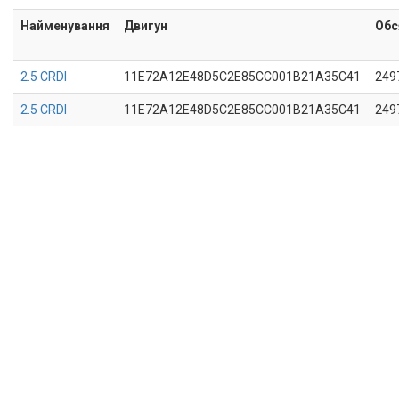
Найменування
Двигун
Обс
2.5 CRDI
11E72A12E48D5C2E85CC001B21A35C41
249
2.5 CRDI
11E72A12E48D5C2E85CC001B21A35C41
249