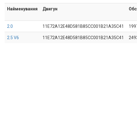
Найменування
Двигун
Обс
2.0
11E72A12E48D581B85CC001B21A35C41
199
2.5 V6
11E72A12E48D581B85CC001B21A35C41
249