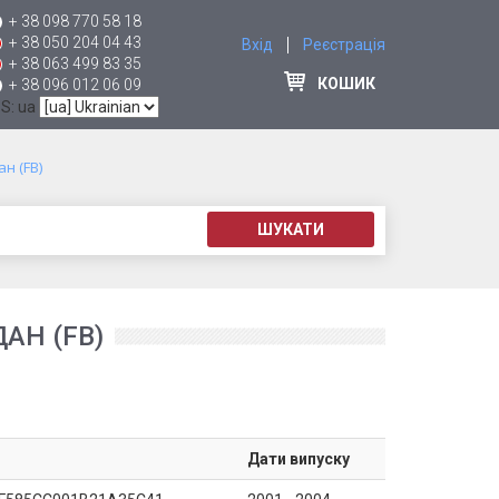
+ 38 098 770 58 18
+ 38 050 204 04 43
Вхід
Реєстрація
+ 38 063 499 83 35
КОШИК
+ 38 096 012 06 09
 S: ua
ан (FB)
ШУКАТИ
АН (FB)
Дати випуску