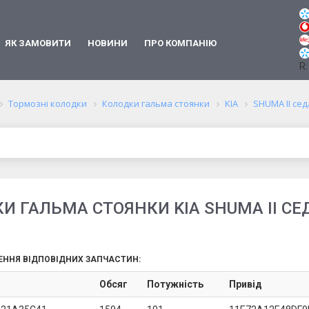
ЯК ЗАМОВИТИ
НОВИНИ
ПРО КОМПАНІЮ
R:
Тормозні колодки
Колодки гальма стоянки
KIA
SHUMA II сед
И ГАЛЬМА СТОЯНКИ KIA SHUMA II СЕД
ЕННЯ ВІДПОВІДНИХ ЗАПЧАСТИН:
Обсяг
Потужність
Привід