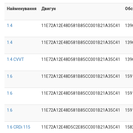
Найменування
Двигун
Обс
1.4
11E72A12E48D581B85CC001B21A35C41
139
1.4
11E72A12E48D581B85CC001B21A35C41
139
1.4 CVVT
11E72A12E48D581B85CC001B21A35C41
139
1.6
11E72A12E48D581B85CC001B21A35C41
159
1.6
11E72A12E48D581B85CC001B21A35C41
159
1.6
11E72A12E48D581B85CC001B21A35C41
159
1.6 CRDi 115
11E72A12E48D5C2E85CC001B21A35C41
158