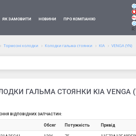
ЯК ЗАМОВИТИ
НОВИНИ
ПРО КОМПАНІЮ
R:
Тормозні колодки
Колодки гальма стоянки
KIA
VENGA (YN)
ЛОДКИ ГАЛЬМА СТОЯНКИ KIA VENGA (
ЕННЯ ВІДПОВІДНИХ ЗАПЧАСТИН:
Обсяг
Потужність
Привід