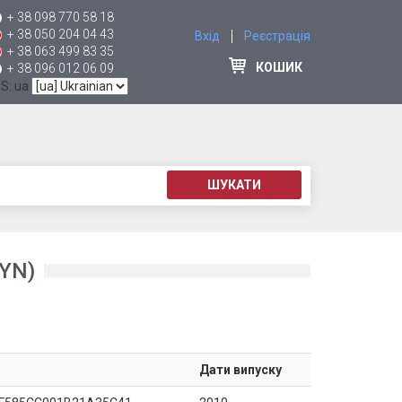
+ 38 098 770 58 18
+ 38 050 204 04 43
Вхід
Реєстрація
+ 38 063 499 83 35
КОШИК
+ 38 096 012 06 09
 S: ua
ШУКАТИ
YN)
Дати випуску