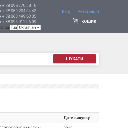
+ 38 098 770 58 18
+ 38 050 204 04 43
Вхід
Реєстрація
+ 38 063 499 83 35
КОШИК
+ 38 096 012 06 09
 S: ua
ШУКАТИ
Дати випуску