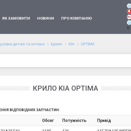
ЯК ЗАМОВИТИ
НОВИНИ
ПРО КОМПАНІЮ
R:
узовні деталі та оптика
Крило
KIA
OPTIMA
КРИЛО KIA OPTIMA
ЕННЯ ВІДПОВІДНИХ ЗАПЧАСТИН:
Обсяг
Потужність
Привід