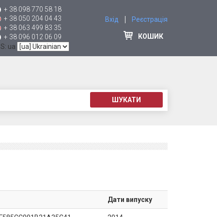
+ 38 098 770 58 18
+ 38 050 204 04 43
Вхід
Реєстрація
+ 38 063 499 83 35
КОШИК
+ 38 096 012 06 09
 S: ua
ШУКАТИ
Дати випуску