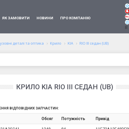
ЯК ЗАМОВИТИ
НОВИНИ
ПРО КОМПАНІЮ
R:
узовні деталі та оптика
Крило
KIA
RIO III седан (UB)
КРИЛО KIA RIO III СЕДАН (UB)
ЕННЯ ВІДПОВІДНИХ ЗАПЧАСТИН:
Обсяг
Потужність
Привід