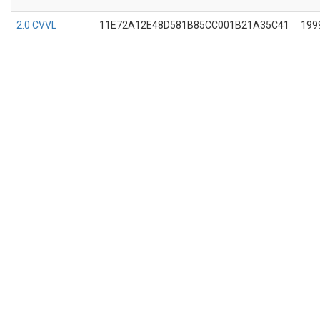
2.0 CVVL
11E72A12E48D581B85CC001B21A35C41
199