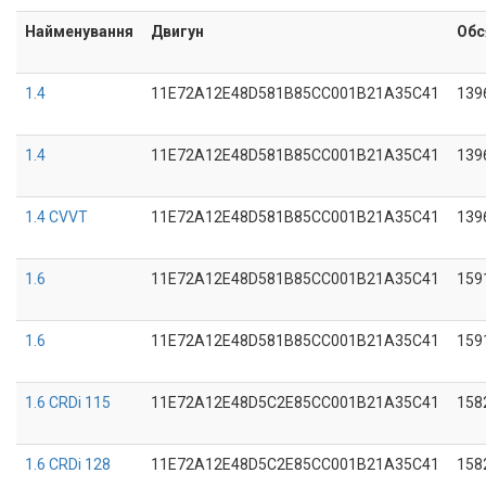
Найменування
Двигун
Обс
1.4
11E72A12E48D581B85CC001B21A35C41
139
1.4
11E72A12E48D581B85CC001B21A35C41
139
1.4 CVVT
11E72A12E48D581B85CC001B21A35C41
139
1.6
11E72A12E48D581B85CC001B21A35C41
159
1.6
11E72A12E48D581B85CC001B21A35C41
159
1.6 CRDi 115
11E72A12E48D5C2E85CC001B21A35C41
158
1.6 CRDi 128
11E72A12E48D5C2E85CC001B21A35C41
158