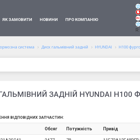
ЯК ЗАМОВИТИ
НОВИНИ
ПРО КОМПАНІЮ
R:
ормозна система
Диск гальмівний задній
HYUNDAI
H100 фург
ГАЛЬМІВНИЙ ЗАДНІЙ HYUNDAI H100 
ЕННЯ ВІДПОВІДНИХ ЗАПЧАСТИН:
Обсяг
Потужність
Привід