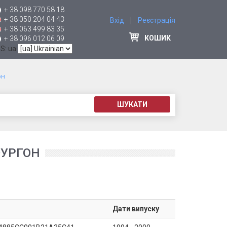
+ 38 098 770 58 18
+ 38 050 204 04 43
Вхід
Реєстрація
+ 38 063 499 83 35
КОШИК
+ 38 096 012 06 09
 S: ua
он
ШУКАТИ
ФУРГОН
Дати випуску