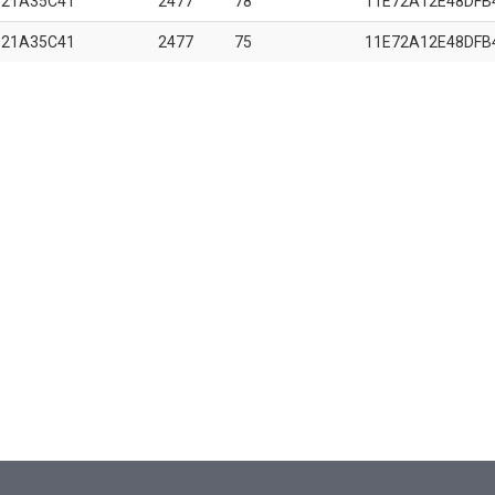
B21A35C41
2477
78
11E72A12E48DFB
B21A35C41
2477
75
11E72A12E48DFB