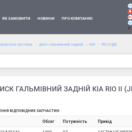
ЯК ЗАМОВИТИ
НОВИНИ
ПРО КОМПАНІЮ
R:
ормозна система
Диск гальмівний задній
KIA
RIO II (JB)
ИСК ГАЛЬМІВНИЙ ЗАДНІЙ KIA RIO II (J
ЕННЯ ВІДПОВІДНИХ ЗАПЧАСТИН:
Обсяг
Потужність
Привід