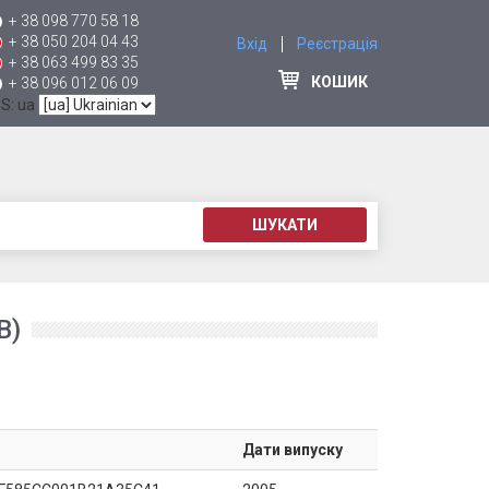
+ 38 098 770 58 18
+ 38 050 204 04 43
Вхід
Реєстрація
+ 38 063 499 83 35
КОШИК
+ 38 096 012 06 09
 S: ua
ШУКАТИ
B)
Дати випуску