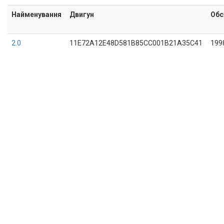
Найменування
Двигун
Обс
2.0
11E72A12E48D581B85CC001B21A35C41
199