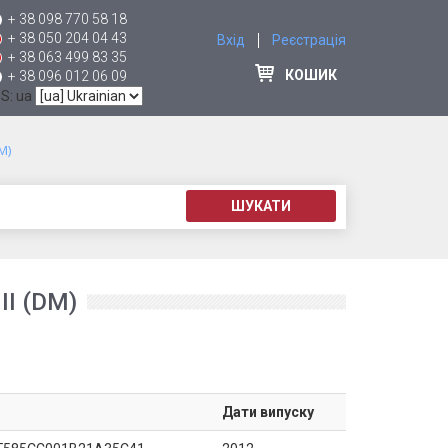
+ 38 098 770 58 18
+ 38 050 204 04 43
Вхід
Реєстрація
+ 38 063 499 83 35
КОШИК
+ 38 096 012 06 09
 S: ua
M)
ШУКАТИ
I (DM)
Дати випуску