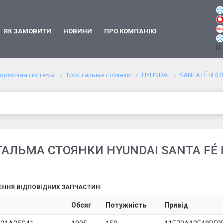
ЯК ЗАМОВИТИ
НОВИНИ
ПРО КОМПАНІЮ
R:
ормозна система
Трос гальма стоянки
HYUNDAI
SANTA FÉ III (D
ГАЛЬМА СТОЯНКИ HYUNDAI SANTA FÉ II
ЕННЯ ВІДПОВІДНИХ ЗАПЧАСТИН:
Обсяг
Потужність
Привід