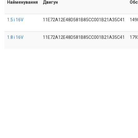
Найменування
Двигун
Обс
1.5 i 16V
11E72A12E48D581B85CC001B21A35C41
149
1.8 i 16V
11E72A12E48D581B85CC001B21A35C41
179