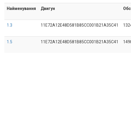
Найменування
Двигун
Обс
1.3
11E72A12E48D581B85CC001B21A35C41
132
1.5
11E72A12E48D581B85CC001B21A35C41
149