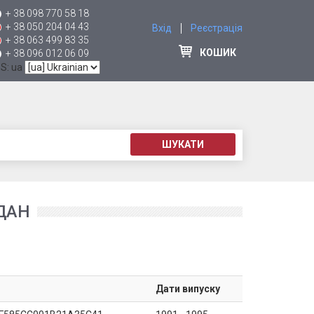
+ 38 098 770 58 18
+ 38 050 204 04 43
Вхід
Реєстрація
+ 38 063 499 83 35
КОШИК
+ 38 096 012 06 09
 S: ua
ШУКАТИ
ДАН
Дати випуску