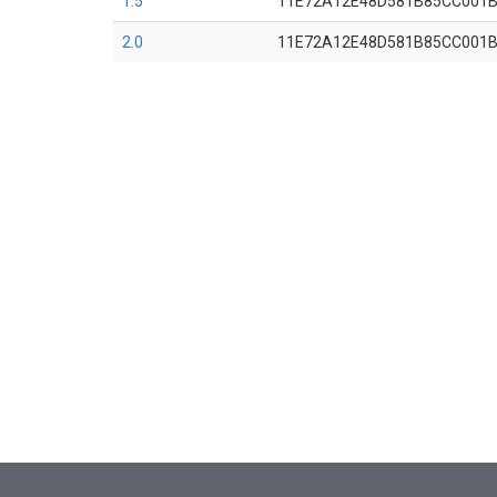
1.5
11E72A12E48D581B85CC001
2.0
11E72A12E48D581B85CC001