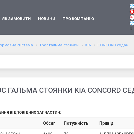
ЯК ЗАМОВИТИ
НОВИНИ
ПРО КОМПАНІЮ
R:
ормозна система
Трос гальма стоянки
KIA
CONCORD седан
ОС ГАЛЬМА СТОЯНКИ KIA CONCORD СЕ
ЕННЯ ВІДПОВІДНИХ ЗАПЧАСТИН:
Обсяг
Потужність
Привід