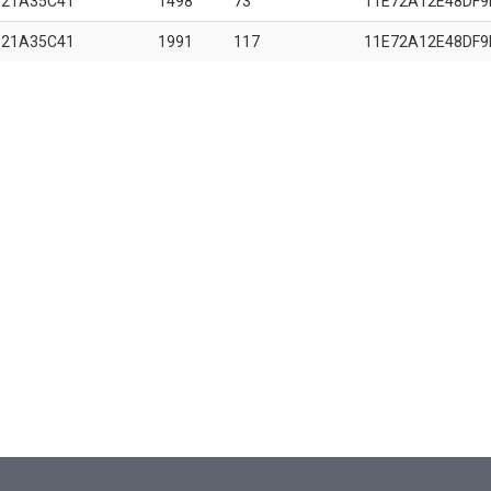
B21A35C41
1498
73
11E72A12E48DF9
B21A35C41
1991
117
11E72A12E48DF9