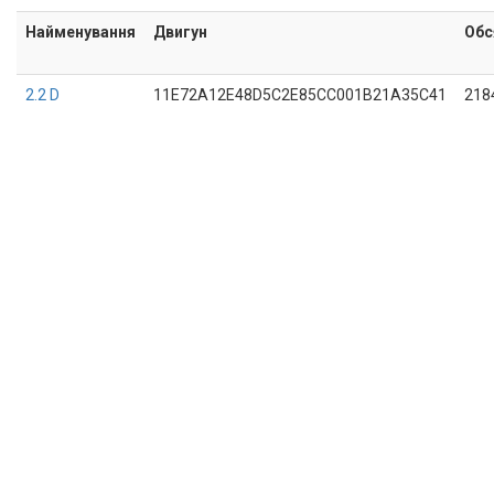
Найменування
Двигун
Обс
2.2 D
11E72A12E48D5C2E85CC001B21A35C41
218