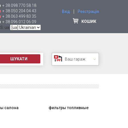
+ 38 098 770 58 18
+ 38 050 204 04 43
Вхід
Реєстрація
+ 38 063 499 83 35
КОШИК
+ 38 096 012 06 09
 S: ua
ШУКАТИ
Ваш гараж
ы салона
фильтры топливные