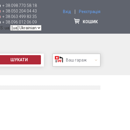
+ 38 098 770 58 18
+ 38 050 204 04 43
Вхід
Реєстрація
+ 38 063 499 83 35
КОШИК
+ 38 096 012 06 09
 S: ua
ШУКАТИ
Ваш гараж