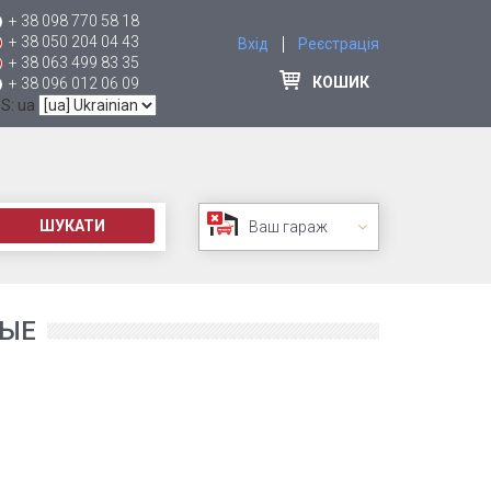
+ 38 098 770 58 18
+ 38 050 204 04 43
Вхід
Реєстрація
+ 38 063 499 83 35
КОШИК
+ 38 096 012 06 09
 S: ua
ШУКАТИ
Ваш гараж
ВЫЕ