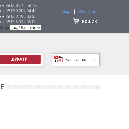
+ 38 098 770 58 18
+ 38 050 204 04 43
Вхід
Реєстрація
+ 38 063 499 83 35
КОШИК
+ 38 096 012 06 09
 S: ua
ШУКАТИ
Ваш гараж
ЫЕ