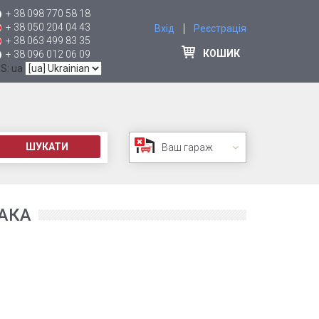
+ 38 098 770 58 18
+ 38 050 204 04 43
Вхід
Реєстрація
+ 38 063 499 83 35
КОШИК
+ 38 096 012 06 09
 S: ua
ШУКАТИ
Ваш гараж
АКА