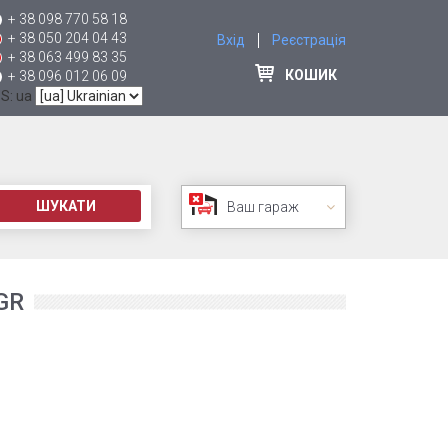
+ 38 098 770 58 18
+ 38 050 204 04 43
Вхід
Реєстрація
+ 38 063 499 83 35
КОШИК
+ 38 096 012 06 09
 S: ua
ШУКАТИ
Ваш гараж
GR