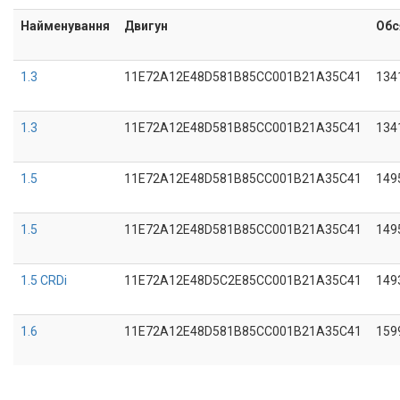
Найменування
Двигун
Обс
1.3
11E72A12E48D581B85CC001B21A35C41
134
1.3
11E72A12E48D581B85CC001B21A35C41
134
1.5
11E72A12E48D581B85CC001B21A35C41
149
1.5
11E72A12E48D581B85CC001B21A35C41
149
1.5 CRDi
11E72A12E48D5C2E85CC001B21A35C41
149
1.6
11E72A12E48D581B85CC001B21A35C41
159