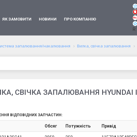
ЯК ЗАМОВИТИ
НОВИНИ
ПРО КОМПАНІЮ
R:
истема запалювання/накалювання
Вилка, свічка запалювання
КА, СВІЧКА ЗАПАЛЮВАННЯ HYUNDAI 
ЕННЯ ВІДПОВІДНИХ ЗАПЧАСТИН:
Обсяг
Потужність
Привід