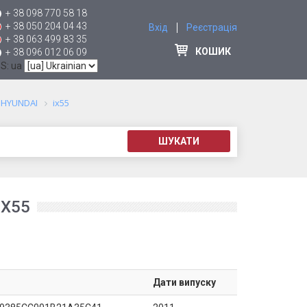
+ 38 098 770 58 18
+ 38 050 204 04 43
Вхід
Реєстрація
+ 38 063 499 83 35
КОШИК
+ 38 096 012 06 09
 S: ua
HYUNDAI
ix55
ШУКАТИ
IX55
Дати випуску