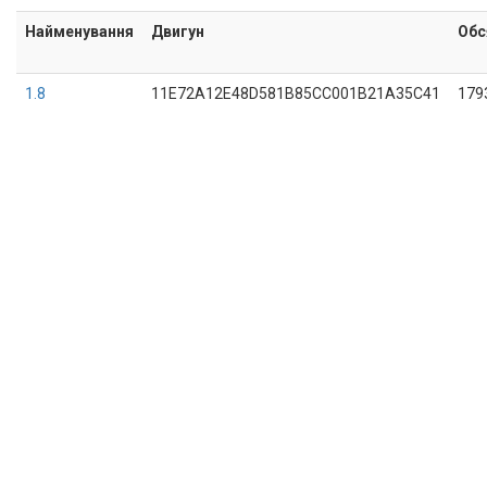
Найменування
Двигун
Обс
1.8
11E72A12E48D581B85CC001B21A35C41
179