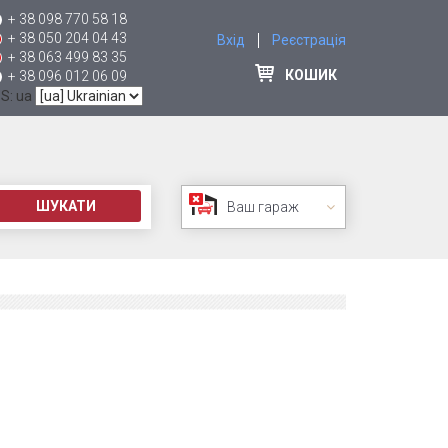
+ 38 098 770 58 18
+ 38 050 204 04 43
Вхід
Реєстрація
+ 38 063 499 83 35
КОШИК
+ 38 096 012 06 09
 S: ua
ШУКАТИ
Ваш гараж